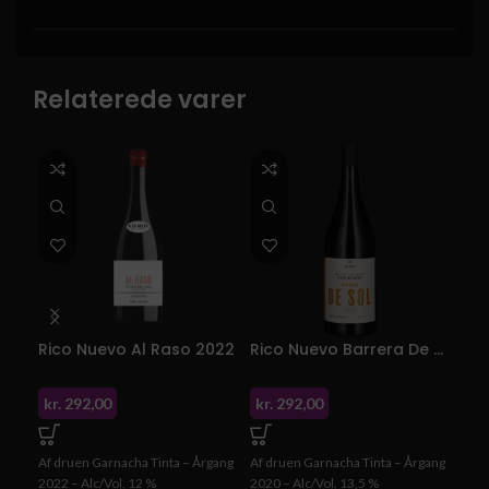
Relaterede varer
Rico Nuevo Al Raso 2022
Rico Nuevo Barrera De Sol 2020
kr.
292,00
kr.
292,00
kr.
Af druen Garnacha Tinta – Årgang
Af druen Garnacha Tinta – Årgang
Af d
2022 – Alc/Vol. 12 %
2020 – Alc/Vol. 13,5 %
2020