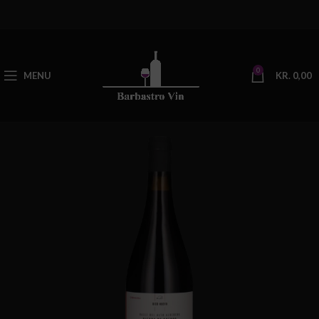
0
MENU
KR.
0,00