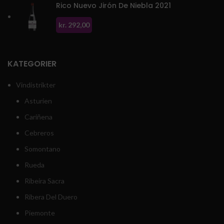
Rico Nuevo Jirón De Niebla 2021
kr.
292,00
KATEGORIER
Vindistrikter
Asturien
Cariñena
Cebreros
Somontano
Rueda
Ribeira Sacra
Ribera Del Duero
Piemonte