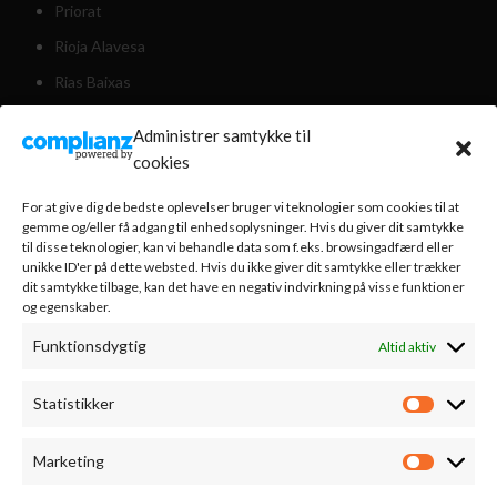
Priorat
Rioja Alavesa
Rias Baixas
Valencia
Administrer samtykke til
Valdeorras
cookies
Weinviertel Østrig
For at give dig de bedste oplevelser bruger vi teknologier som cookies til at
gemme og/eller få adgang til enhedsoplysninger. Hvis du giver dit samtykke
til disse teknologier, kan vi behandle data som f.eks. browsingadfærd eller
KUNDESERVICE
unikke ID'er på dette websted. Hvis du ikke giver dit samtykke eller trækker
dit samtykke tilbage, kan det have en negativ indvirkning på visse funktioner
og egenskaber.
Om os
Funktionsdygtig
Altid aktiv
Nyhedsbrev
Handelsbetingelser
Statistikker
Statistik
Bestilling & levering
Vinsmagning
Marketing
Marketi
Cookiepolitik (EU)