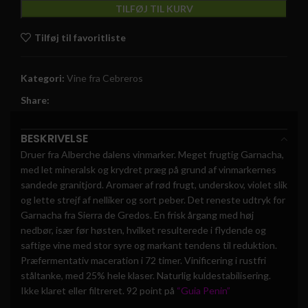
TILFØJ TIL KURV
Tilføj til favoritliste
Kategori:
Vine fra Cebreros
Share:
BESKRIVELSE
Druer fra Alberche dalens vinmarker. Meget frugtig Garnacha,
med let mineralsk og krydret præg på grund af vinmarkernes
sandede granitjord. Aromaer af rød frugt, underskov, violet slik
og lette strejf af nelliker og sort peber. Det reneste udtryk for
Garnacha fra Sierra de Gredos. En frisk årgang med høj
nedbør, især før høsten, hvilket resulterede i flydende og
saftige vine med stor syre og markant tendens til reduktion.
Præfermentativ maceration i 72 timer. Vinificering i rustfri
ståltanke, med 25% hele klaser. Naturlig kuldestabilisering.
Ikke klaret eller filtreret. 92 point på
“Guia Penin”