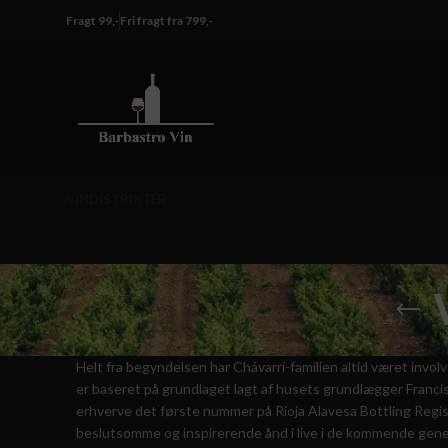
Fragt 99,-
Fri fragt fra 799,-
VINDISTRIKTER
Helt fra begyndelsen har Chávarri-familien altid været involv
er baseret på grundlaget lagt af husets grundlægger Franci
erhverve det første nummer på Rioja Alavesa Bottling Regis
beslutsomme og inspirerende ånd i live i de kommende gene