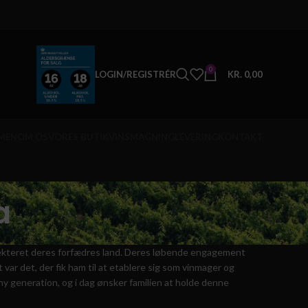
0
LOGIN/REGISTRÉR
KR.
0,00
MEN
OM OS
VORES BUTIK
VINSMAGNING
LEVERING
KONTAKT
a
ekteret deres forfædres land.
Deres
løbende engagement
 var det, der fik ham til at etablere sig som vinmager og
ny generation, og i dag ønsker familien at holde denne