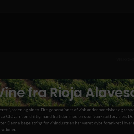
VELKOM
Vine fra Rioja Alaves
eret i jorden og vinen.
Fire generationer af vinbønder har elsket og resp
sco Chávarri;
en driftig mand fra tiden med en stor iværksættervision.
Det
ter.
Denne begejstring for vinindustrien har været dybt forankret i hver 
rationer.