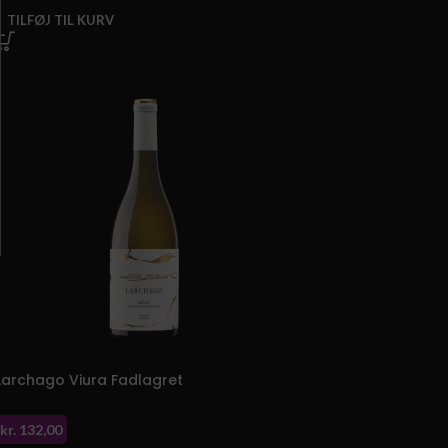
TILFØJ TIL KURV
Larchago Viura Fadlagret
kr.
132,00