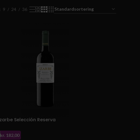
9
24
36
Izarbe Selección Reserva
kr.
182,00