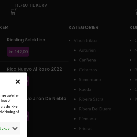
TILFØJ TIL KURV
KER
KATEGORIER
KU
Riesling Selektion
Vindistrikter
O
Asturien
N
kr.
142,00
Cariñena
H
Rico Nuevo Al Raso 2022
Cebreros
B
Somontano
V
kr.
292,00
Rueda
C
emme og/eller
Rico Nuevo Jirón De Niebla
Ribeira Sacra
K
 kan vi
2021
vis du ikke
Ribera Del Duero
ndvirkning på
kr.
292,00
Piemonte
Priorat
d aktiv