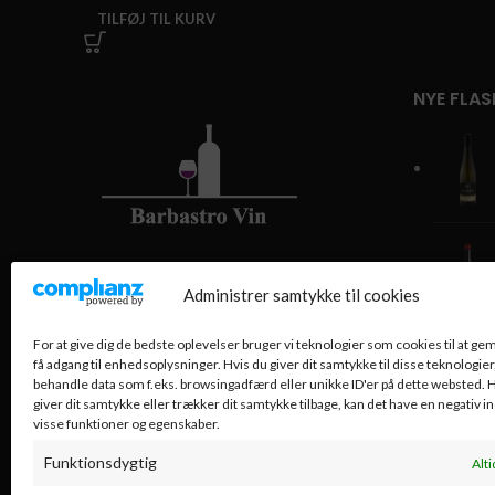
TILFØJ TIL KURV
NYE FLAS
Barbastro Vin – Kongens Lyngby
Administrer samtykke til cookies
Lyngby Hovedgade 84, 2800
For at give dig de bedste oplevelser bruger vi teknologier som cookies til at g
Kongens Lyngby
få adgang til enhedsoplysninger. Hvis du giver dit samtykke til disse teknologier,
Telefon: 29257173 (Morten)
behandle data som f.eks. browsingadfærd eller unikke ID'er på dette websted. H
giver dit samtykke eller trækker dit samtykke tilbage, kan det have en negativ i
Telefon: 26210365 (Berit)
visse funktioner og egenskaber.
Mail: barbastrovin@gmail.com
Funktionsdygtig
Alti
CVR-nr.: 4071 7684