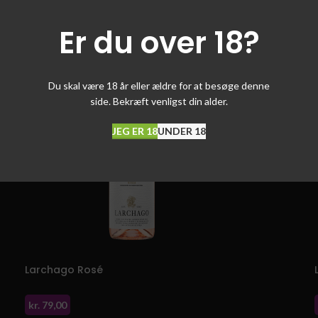
TILFØJ TIL KURV
Er du over 18?
Du skal være 18 år eller ældre for at besøge denne
side. Bekræft venligst din alder.
JEG ER 18
UNDER 18
Larchago Rosé
kr.
79,00