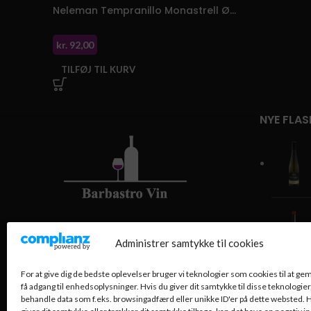
Neleman Tempranillo Monastrell Økologisk 2023
kr.
92,00
TILFØJ TIL KURV
NYE FLAS
Barbastro Vin – Kongens Lyngby
Administrer samtykke til cookies
Lyngby Hovedgade 84, 2800
For at give dig de bedste oplevelser bruger vi teknologier som cookies til at g
Kongens Lyngby
få adgang til enhedsoplysninger. Hvis du giver dit samtykke til disse teknologier,
Telefon: 29257173 (Morten)
behandle data som f.eks. browsingadfærd eller unikke ID'er på dette websted. H