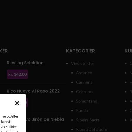
KER
KATEGORIER
KU
Riesling Selektion
Vindistrikter
O
Asturien
N
kr.
142,00
Cariñena
H
Rico Nuevo Al Raso 2022
Cebreros
B
Somontano
V
kr.
292,00
Rueda
C
emme og/eller
Rico Nuevo Jirón De Niebla
Ribeira Sacra
K
 kan vi
2021
vis du ikke
Ribera Del Duero