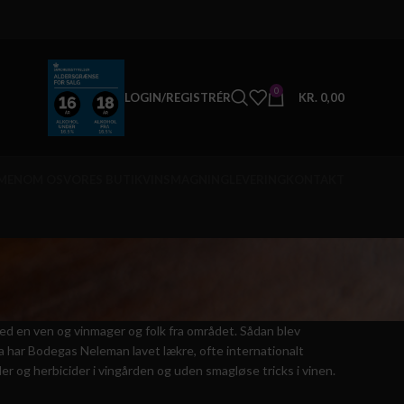
0
LOGIN/REGISTRÉR
KR.
0,00
MEN
OM OS
VORES BUTIK
VINSMAGNING
LEVERING
KONTAKT
ed en ven og vinmager og folk fra området. Sådan blev
a har Bodegas Neleman lavet lækre, ofte internationalt
er og herbicider i vingården og uden smagløse tricks i vinen.