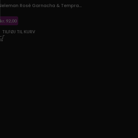
Neleman Rosè Garnacha & Tempranillo Økologisk
kr.
92,00
TILFØJ TIL KURV