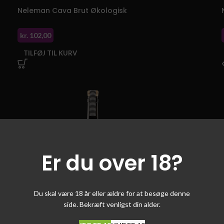
Neleman Cava Brut Økologisk
kr.
102,00
TILFØJ TIL KURV
Er du over 18?
Du skal være 18 år eller ældre for at besøge denne
side. Bekræft venligst din alder.