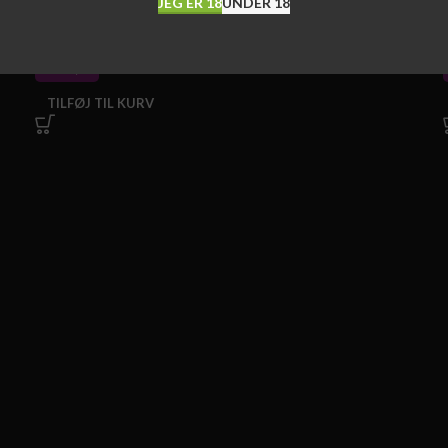
JEG ER 18
UNDER 18
Neleman Nucli Tinto Økologisk
kr.
92,00
TILFØJ TIL KURV