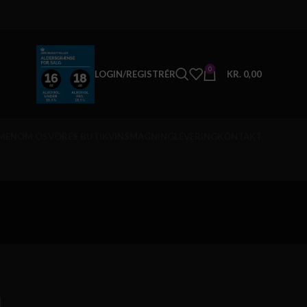
0
LOGIN/REGISTRÉR
KR.
0,00
MEN
OM OS
VORES BUTIK
VINSMAGNING
LEVERING
KONTAKT