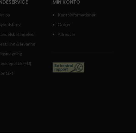
NDESERVICE
MIN KONTO
m os
Kontoinformationer
yhedsbrev
Ordrer
andelsbetingelser
Adresser
estilling & levering
insmagning
ookiepolitik (EU)
ontakt