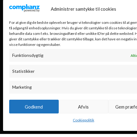
NYE FLAS
Administrer samtykke til cookies
For at give dig de bedste oplevelser bruger vi teknologier som cookies til at g
få adgang til enhedsoplysninger. Hvis du giver dit samtykke til disse teknologier,
behandle data som f.eks. browsingadfærd eller unikke ID'er på dette websted. H
giver dit samtykke eller trækker dit samtykke tilbage, kan det have en negativ i
visse funktioner og egenskaber.
Barbastro Vin – Kongens Lyngby
Funktionsdygtig
Alti
Lyngby Hovedgade 84, 2800
Statistikker
Kongens Lyngby
Telefon: 29257173 (Morten)
Marketing
Telefon: 26210365 (Berit)
Mail: barbastrovin@gmail.com
CVR-nr.: 4071 7684
Godkend
Afvis
Gem præfe
Cookiepolitik