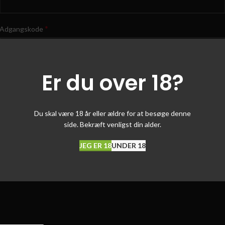
*
Adgangskode
Er du over 18?
Log ind
Husk mig
Glemt din adgangskode
Du skal være 18 år eller ældre for at besøge denne
side. Bekræft venligst din alder.
JEG ER 18
UNDER 18