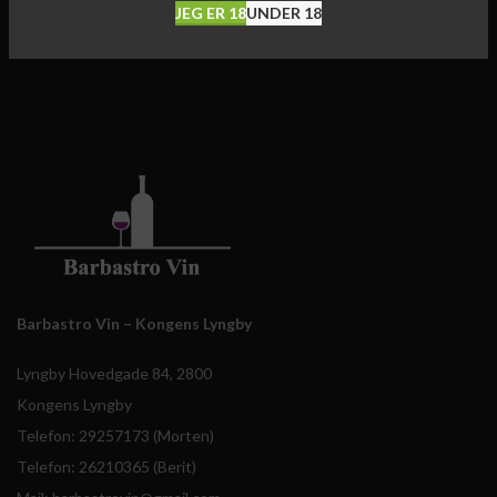
JEG ER 18
UNDER 18
Barbastro Vin – Kongens Lyngby
Lyngby Hovedgade 84, 2800
Kongens Lyngby
Telefon: 29257173 (Morten)
Telefon: 26210365 (Berit)