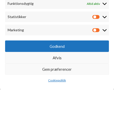
Funktionsdygtig
Altid aktiv
Vindistrikter
Asturien
Statistikker
Statistik
Cariñena
Cebreros
Marketing
Marketi
Somontano
Rueda
Godkend
Ribeira Sacra
Afvis
Ribera Del Duero
Gem præferencer
Piemonte
Priorat
Cookiepolitik
Rioja Alavesa
Rias Baixas
Valencia
Valdeorras