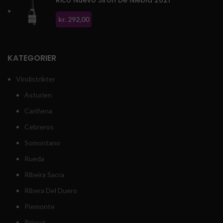
kr.
292,00
KATEGORIER
Vindistrikter
Asturien
Cariñena
Cebreros
Somontano
Rueda
Ribeira Sacra
Ribera Del Duero
Piemonte
Priorat