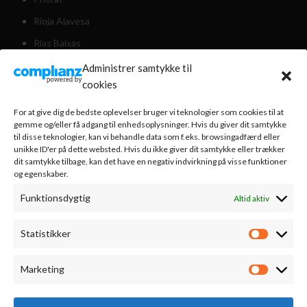
Rioja Alavesa
Rias Baixas
Valencia
Administrer samtykke til
cookies
Valdeorras
Weinviertel Østrig
For at give dig de bedste oplevelser bruger vi teknologier som cookies til at
gemme og/eller få adgang til enhedsoplysninger. Hvis du giver dit samtykke
til disse teknologier, kan vi behandle data som f.eks. browsingadfærd eller
unikke ID'er på dette websted. Hvis du ikke giver dit samtykke eller trækker
KUNDESERVICE
dit samtykke tilbage, kan det have en negativ indvirkning på visse funktioner
og egenskaber.
Om os
Funktionsdygtig
Altid aktiv
Nyhedsbrev
Handelsbetingelser
Statistikker
Statistik
Bestilling & levering
Marketing
Vinsmagning
Marketi
Cookiepolitik (EU)