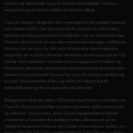
kvalitet og fællesskab.
Casa de Outeiro legemliggør tradition,
innovation og en dyb forståelse af vinfremstilling.
Casa de Outeiro-vingården blev overtaget af den adelige Maseda
Fole-familie i 2019.
Den blev født ud fra visionen fra Mercedes,
familiens arving, som overførte vingården som en del af dens rige
historie og betroede de nye ejere med at genopbygge traditionen.
Med en stor passion for den seks århundreder gamle ejendom
begyndte de at dyrke 24 hektar vinmarker på terrassen på den 32
hektar store ejendom.
Gennem deres engagement i kvalitet og
innovation, herunder samarbejder med anerkendte ønologer som
Mauricio Lorca og David Pascual, har Casa de Outeiro udviklet sig
hurtigt.
Virksomheden skiller sig ud for sin tilknytning til
lokalsamfundet og for at skabe en unik identitet.
Beliggende i Quiroga-dalen, 350 meter over havets overflade, har
Casa de Outeiro forskellige terroirer, herunder skifer, kvartsit og
de såkaldte “terras roxas” af ler.
Denne mangfoldighed tillader
produktion af vine med forskellige profiler, alle baseret på de
vigtigste druesorter Mencía og Godello.
Deres vine er opdelt i tre
linjer: ORIGEN, ESCUDO og HISTÓRICO.
ORIGEN vine er friske