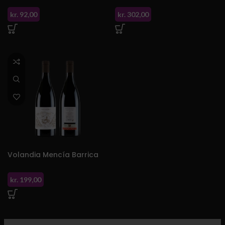
kr.
92,00
kr.
302,00
Volandia Mencía Barrica
kr.
199,00