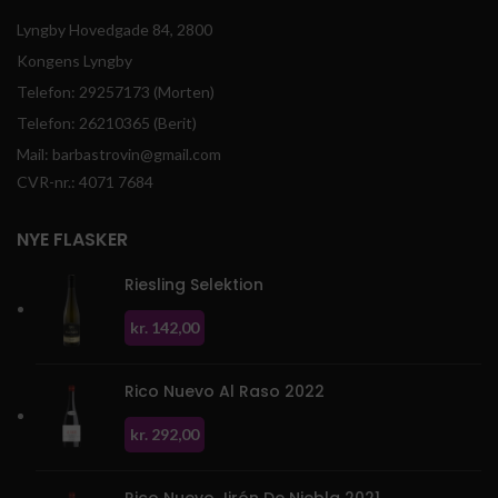
Lyngby Hovedgade 84, 2800
Kongens Lyngby
Telefon: 29257173 (Morten)
Telefon: 26210365 (Berit)
Mail: barbastrovin@gmail.com
CVR-nr.: 4071 7684
NYE FLASKER
Riesling Selektion
kr.
142,00
Rico Nuevo Al Raso 2022
kr.
292,00
Rico Nuevo Jirón De Niebla 2021