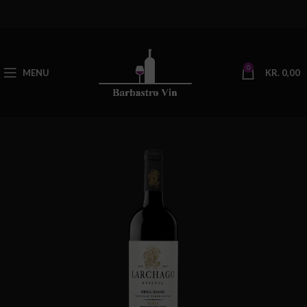
0
MENU
KR.
0,00