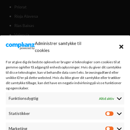
Priorat
Rioja Alavesa
Rias Baixas
Valencia
Administrer samtykke til
Valdeorras
cookies
Weinviertel Østrig
For at give dig de bedste oplevelser bruger vi teknologier som cookies til at
gemme og/eller få adgang til enhedsoplysninger. Hvis du giver dit samtykke
til disse teknologier, kan vi behandle data som f.eks. browsingadfærd eller
KUNDESERVICE
unikke ID'er på dette websted. Hvis du ikke giver dit samtykke eller trækker
dit samtykke tilbage, kan det have en negativ indvirkning på visse funktioner
Om os
og egenskaber.
Nyhedsbrev
Funktionsdygtig
Altid aktiv
Handelsbetingelser
Statistikker
Bestilling & levering
Statistik
Vinsmagning
Marketing