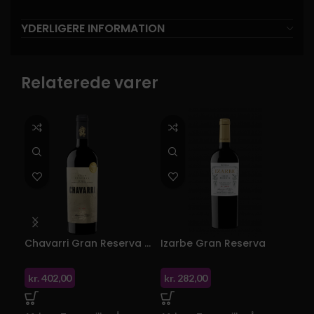
YDERLIGERE INFORMATION
Relaterede varer
Chavarri Gran Reserva 2008
Izarbe Gran Reserva
Iza
kr.
402,00
kr.
282,00
kr.