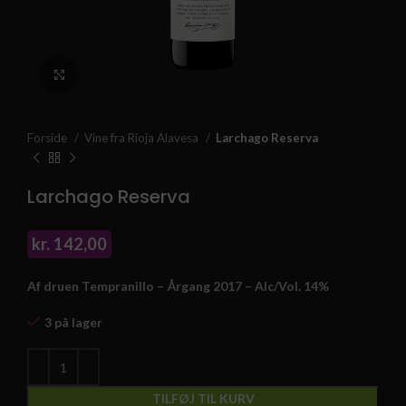
Klik for at forstørre
Forside
Vine fra Rioja Alavesa
Larchago Reserva
Larchago Reserva
kr.
142,00
Af druen Tempranillo – Årgang 2017 – Alc/Vol. 14%
3 på lager
TILFØJ TIL KURV