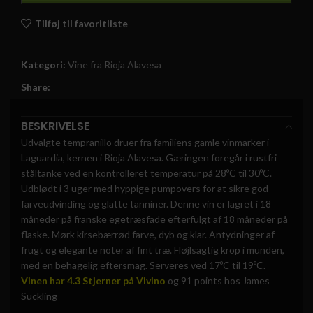
Tilføj til favoritliste
Kategori:
Vine fra Rioja Alavesa
Share:
BESKRIVELSE
Udvalgte tempranillo druer fra familiens gamle vinmarker i
Laguardia, kernen i Rioja Alavesa.
Gæringen foregår i rustfri
ståltanke ved en kontrolleret temperatur på 28ºC til 30ºC.
Udblødt i 3 uger med hyppige pumpovers for at sikre god
farveudvinding og glatte tanniner.
Denne vin er lagret i 18
måneder på franske egetræsfade efterfulgt af 18 måneder på
flaske. Mørk kirsebærrød farve, dyb og klar. Antydninger af
frugt og elegante noter af fint træ. Fløjlsagtig krop i munden,
med en behagelig eftersmag.
Serveres ved 17ºC til 19ºC.
Vinen har 4.3 Stjerner på Vivino
og 91 points hos James
Suckling