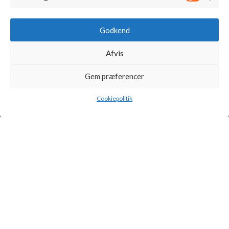
Marketi
Cookiepolitik (EU)
Kontakt
Godkend
Afvis
MIN KONTO
Gem præferencer
Kontoinformationer
Ordrer
Cookiepolitik
Adresser
© 2022 Barbastro Vin | Alle rettigheder forbeholdes | Web af
Ribe
Mediehus