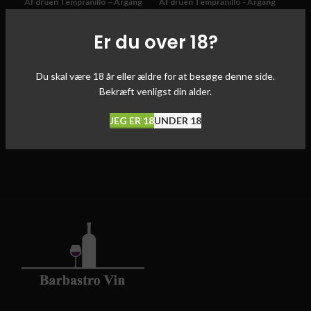
Af druen Tempranillo – Årgang
Af druen Tempranillo - Årgang
Af d
2008 – Alc/Vol. 14%
2008 - Alc/Vol. 14%
2014
Er du over 18?
Du skal være 18 år eller ældre for at besøge denne side.
Bekræft venligst din alder.
JEG ER 18
UNDER 18