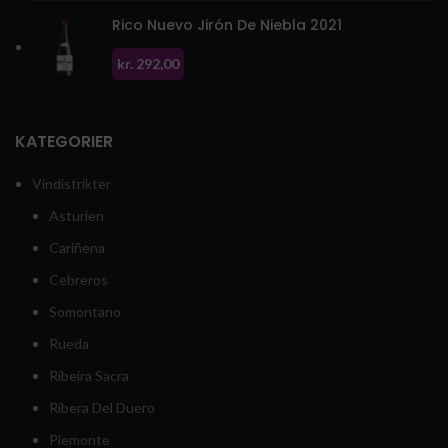
Rico Nuevo Jirón De Niebla 2021
kr.
292,00
KATEGORIER
Vindistrikter
Asturien
Cariñena
Cebreros
Somontano
Rueda
Ribeira Sacra
Ribera Del Duero
Piemonte