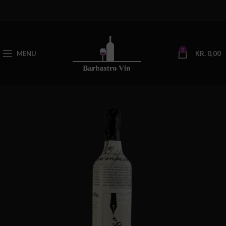
0
MENU
KR.
0,00