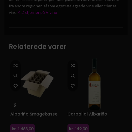
fra andre regioner, såsom egetræslagrede vine eller crianza-
vine.
4.2 stjerner på Vivino
Relaterede varer
Albariño Smagekasse
Carballal Albariño
kr.
1.463,00
kr.
149,00
kr.