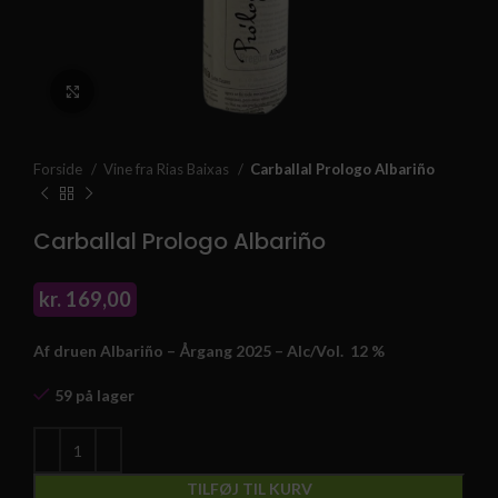
Klik for at forstørre
Forside
Vine fra Rias Baixas
Carballal Prologo Albariño
Carballal Prologo Albariño
kr.
169,00
Af druen Albariño – Årgang 2025 –
Alc/Vol. 12
%
59 på lager
TILFØJ TIL KURV