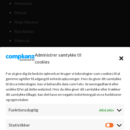
Piemonte
Priorat
Rioja Alavesa
Rias Baixas
Valencia
Valdeorras
Administrer samtykke til
Weinviertel Østrig
cookies
For at give dig de bedste oplevelser bruger vi teknologier som cookies til at
KUNDESERVICE
gemme og/eller få adgang til enhedsoplysninger. Hvis du giver dit samtykke
til disse teknologier, kan vi behandle data som f.eks. browsingadfærd eller
unikke ID'er på dette websted. Hvis du ikke giver dit samtykke eller trækker
Om os
dit samtykke tilbage, kan det have en negativ indvirkning på visse funktioner
og egenskaber.
Nyhedsbrev
Funktionsdygtig
Altid aktiv
Handelsbetingelser
Bestilling & levering
Statistikker
Statistik
Vinsmagning