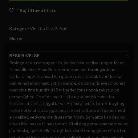
Tilføj til favoritliste
Kategori:
Vine fra Rias Baixas
Share:
BESKRIVELSE
Prólogo er en ret nøgen vin, da der ikke er tilsat noget for at
fremstille den. Albariño-druerne kommer fra vingårdene
Carballal og A Granxa. Den gærer i rustfrit stål, hvor den har
gennemgået en malolaktisk gæring, og den er blevet modnet
over sine fine bundfald i 5 måneder for at opnå tekstur og
personlighed. En af de mest salte og atlantiske vine fra
Galicien. Intens strågul farve. Aroma af æble, tørret frugt og
friske noter af citrus og ananas. Velstruktureret i ganen med
en delikat, vedvarende drueagtig finish. Som altid kan den vin,
vi kan lide, passe til næsten alt. Vi vil dog gerne komme med et
par forslag: grillet eller stegt fisk, risretter og generelt retter,
der er klassiske parringer med galiciske rødvine eller rødvine