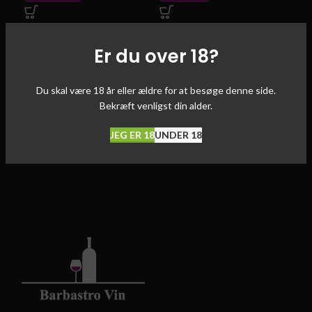
Smagekasse med 11 forskellige
Af druen Albariño – Årgang 2024
Af d
flasker - Spar 15%
–
Alc/Vol. 12,5
%
–
Al
Er du over 18?
Du skal være 18 år eller ældre for at besøge denne side.
Bekræft venligst din alder.
JEG ER 18
UNDER 18