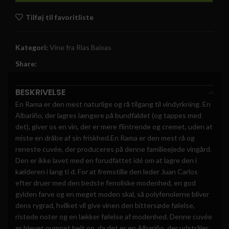
Tilføj til favoritliste
Kategori:
Vine fra Rias Baixas
Share:
BESKRIVELSE
En Rama er den mest naturlige og rå tilgang til vindyrkning. En
Albariño, der lagres længere på bundfaldet (og tappes med
det), giver os en vin, der er mere flintrende og cremet, uden at
miste en dråbe af sin friskhed.En Rama er den mest rå og
reneste cuvée, der produceres på denne familieejede vingård.
Den er ikke lavet med en forudfattet idé om at lagre den i
kælderen i lang ti d. For at fremstille den leder Juan Carlos
efter druer med den bedste fenoliske modenhed, en god
gylden farve og en meget moden skal, så polyfenolerne bliver
dens rygrad, hvilket vil give vinen den bittersøde følelse,
ristede noter og en lækker følelse af modenhed. Denne cuvée
er blevet pumpet helt op, da det er en Albariño, der udstråler