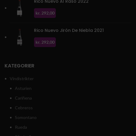
Rico Nuevo Al Raso 2022
kr.
292,00
Rico Nuevo Jirón De Niebla 2021
kr.
292,00
KATEGORIER
Vindistrikter
Asturien
Cariñena
Cebreros
Somontano
Rueda