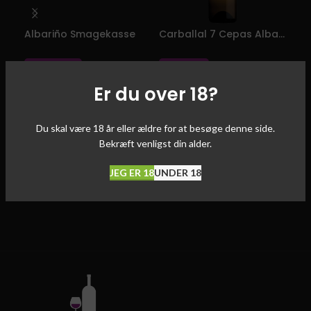
Albariño Smagekasse
Carballal 7 Cepas Albariño
Car
kr.
1.463,00
kr.
129,00
kr.
Er du over 18?
Smagekasse med 11 forskellige
Af druen Albariño – Årgang 2024
Af d
flasker - Spar 15%
–
Alc/Vol. 12
%
–
Al
Du skal være 18 år eller ældre for at besøge denne side.
Bekræft venligst din alder.
JEG ER 18
UNDER 18