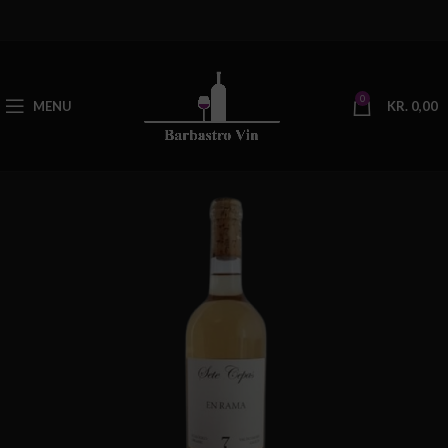
0
MENU
KR.
0,00