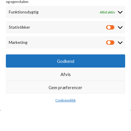
og egenskaber.
Bestilling & levering
Funktionsdygtig
Altid aktiv
Vinsmagning
Cookiepolitik (EU)
Statistikker
Statistik
Kontakt
Marketing
Marketi
MIN KONTO
Godkend
Kontoinformationer
Afvis
Ordrer
Adresser
Gem præferencer
Cookiepolitik