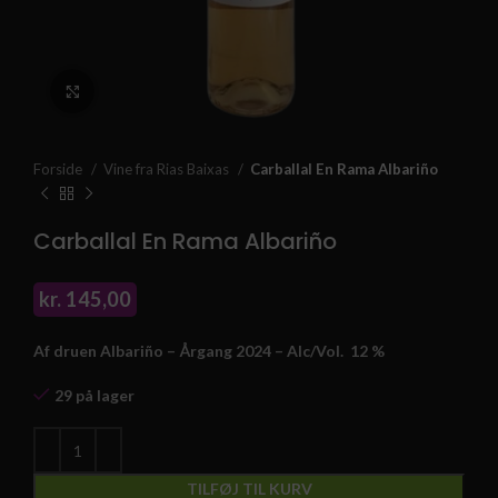
Klik for at forstørre
Forside
Vine fra Rias Baixas
Carballal En Rama Albariño
Carballal En Rama Albariño
kr.
145,00
Af druen Albariño – Årgang 2024 –
Alc/Vol. 12
%
29 på lager
TILFØJ TIL KURV