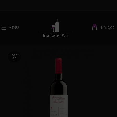
0
MENU
KR.
0,00
UDSOL
GT