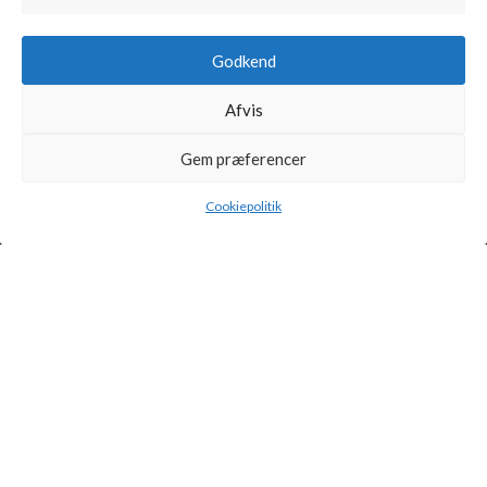
Marketi
Cookiepolitik (EU)
Kontakt
Godkend
Afvis
MIN KONTO
Gem præferencer
Kontoinformationer
Ordrer
Cookiepolitik
Adresser
© 2022 Barbastro Vin | Alle rettigheder forbeholdes | Web af
Ribe
Mediehus