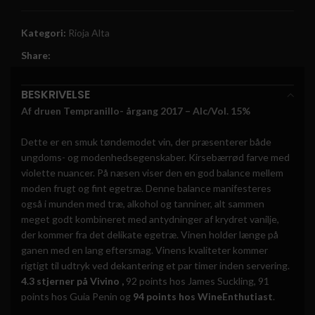
Kategori:
Rioja Alta
Share:
BESKRIVELSE
Af druen Tempranillo- årgang 2017 – Alc/Vol. 15%
Dette er en smuk tøndemodet vin, der præsenterer både
ungdoms- og modenhedsegenskaber. Kirsebærrød farve med
violette nuancer. På næsen viser den en god balance mellem
moden frugt og fint egetræ. Denne balance manifesteres
også i munden med træ, alkohol og tanniner, alt sammen
meget godt kombineret med antydninger af krydret vanilje,
der kommer fra det delikate egetræ. Vinen holder længe på
ganen med en lang eftersmag. Vinens kvaliteter kommer
rigtigt til udtryk ved dekantering et par timer inden servering.
4.3 stjerner på Vivino ,
92 points hos James Suckling, 91
points hos Guia Penin og
94 points hos WineEnthutiast
.