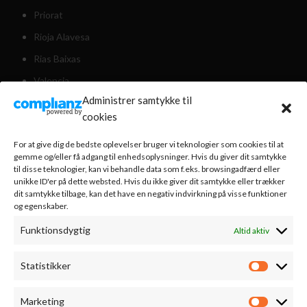
Priorat
Rioja Alavesa
Rias Baixas
Valencia
Administrer samtykke til
Valdeorras
cookies
Weinviertel Østrig
For at give dig de bedste oplevelser bruger vi teknologier som cookies til at
gemme og/eller få adgang til enhedsoplysninger. Hvis du giver dit samtykke
til disse teknologier, kan vi behandle data som f.eks. browsingadfærd eller
KUNDESERVICE
unikke ID'er på dette websted. Hvis du ikke giver dit samtykke eller trækker
dit samtykke tilbage, kan det have en negativ indvirkning på visse funktioner
Om os
og egenskaber.
Nyhedsbrev
Funktionsdygtig
Altid aktiv
Handelsbetingelser
Statistikker
Bestilling & levering
Statistik
Vinsmagning
Marketing