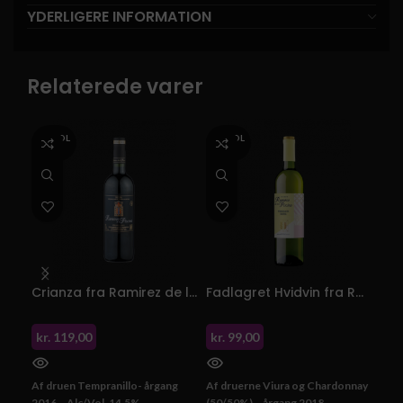
YDERLIGERE INFORMATION
Relaterede varer
UDSOL
UDSOL
UD
GT
GT
G
Crianza fra Ramirez de la Piscina
Fadlagret Hvidvin fra Ramirez de la Piscina
kr.
119,00
kr.
99,00
kr.
Af druen Tempranillo- årgang
Af druerne Viura og Chardonnay
Af d
2016 – Alc/Vol. 14,5%
(50/50%) – årgang 2018 –
2013