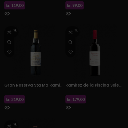
kr.
119,00
kr.
99,00
UDSOL
UDSOL
GT
GT
Gran Reserva Sta Ma Ramirez de la Piscina
Ramirez de la Piscina Selección Reserva 2017
kr.
219,00
kr.
179,00
UDSOL
GT