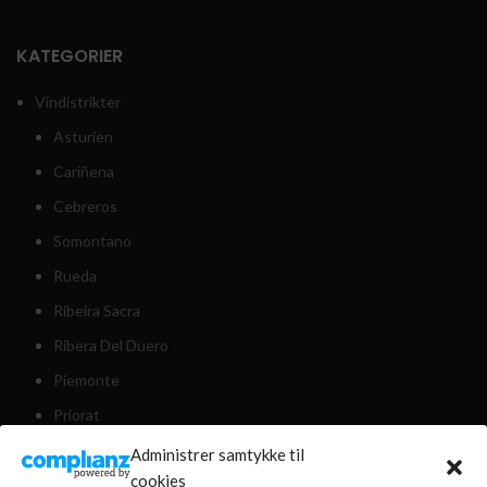
KATEGORIER
Vindistrikter
Asturien
Cariñena
Cebreros
Somontano
Rueda
Ribeira Sacra
Ribera Del Duero
Piemonte
Priorat
Rioja Alavesa
Administrer samtykke til
cookies
Rias Baixas