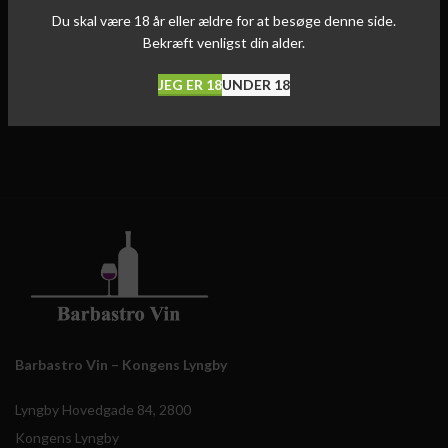
Du skal være 18 år eller ældre for at besøge denne side.
Bekræft venligst din alder.
JEG ER 18
UNDER 18
Barbastro Vin – Kongens Lyngby
Lyngby Hovedgade 84, 2800
Kongens Lyngby