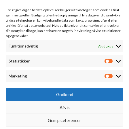
Valencia
For at give dig de bedste oplevelser bruger vi teknologier som cookies til at
gemme og/eller få adgang til enhedsoplysninger. Hvis du giver dit samtykke
Valdeorras
til disse teknologier, kan vi behandle data som f.eks. browsingadfærd eller
unikke ID'er på dette websted. Hvis du ikke giver dit samtykke eller trækker
Weinviertel Østrig
dit samtykke tilbage, kan det have en negativ indvirkning på visse funktioner
og egenskaber.
Funktionsdygtig
Altid aktiv
KUNDESERVICE
Om os
Statistikker
Statistik
Nyhedsbrev
Marketing
Handelsbetingelser
Marketi
Bestilling & levering
Godkend
Vinsmagning
Cookiepolitik (EU)
Afvis
Kontakt
Gem præferencer