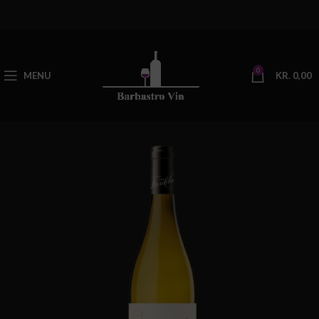
0
MENU
KR.
0,00