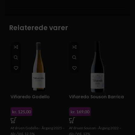
Relaterede varer
Viñaredo Godello
Viñaredo Souson Barrica
kr.
125,00
kr.
169,00
Af druen Godello – Årgang 2025 –
Af druen Souson - Årgang 2022 –
Alc./Vol. 12,5%
Alc./Vol. 13%