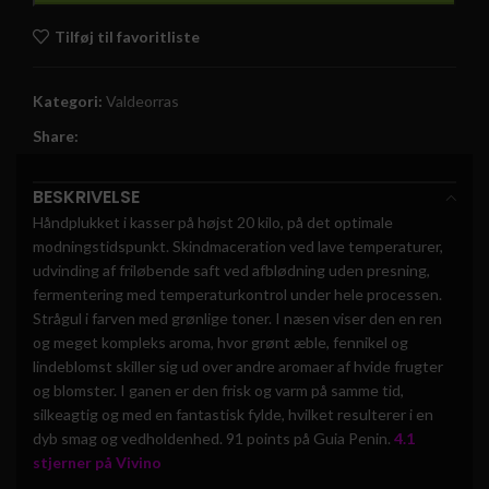
Tilføj til favoritliste
Kategori:
Valdeorras
Share:
BESKRIVELSE
Håndplukket i kasser på højst 20 kilo, på det optimale
modningstidspunkt. Skindmaceration ved lave temperaturer,
udvinding af friløbende saft ved afblødning uden presning,
fermentering med temperaturkontrol under hele processen.
Strågul i farven med grønlige toner. I næsen viser den en ren
og meget kompleks aroma, hvor grønt æble, fennikel og
lindeblomst skiller sig ud over andre aromaer af hvide frugter
og blomster. I ganen er den frisk og varm på samme tid,
silkeagtig og med en fantastisk fylde, hvilket resulterer i en
dyb smag og vedholdenhed. 91 points på Guia Penin.
4.1
stjerner på Vivino