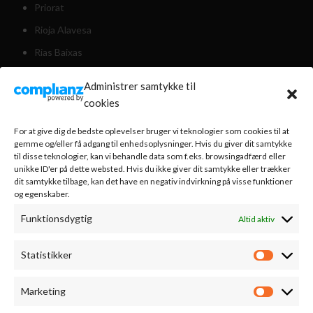
Priorat
Rioja Alavesa
Rias Baixas
Valencia
Administrer samtykke til
Valdeorras
cookies
Weinviertel Østrig
For at give dig de bedste oplevelser bruger vi teknologier som cookies til at
gemme og/eller få adgang til enhedsoplysninger. Hvis du giver dit samtykke
til disse teknologier, kan vi behandle data som f.eks. browsingadfærd eller
KUNDESERVICE
unikke ID'er på dette websted. Hvis du ikke giver dit samtykke eller trækker
dit samtykke tilbage, kan det have en negativ indvirkning på visse funktioner
og egenskaber.
Om os
Funktionsdygtig
Altid aktiv
Nyhedsbrev
Handelsbetingelser
Statistikker
Statistik
Bestilling & levering
Vinsmagning
Marketing
Marketi
Cookiepolitik (EU)