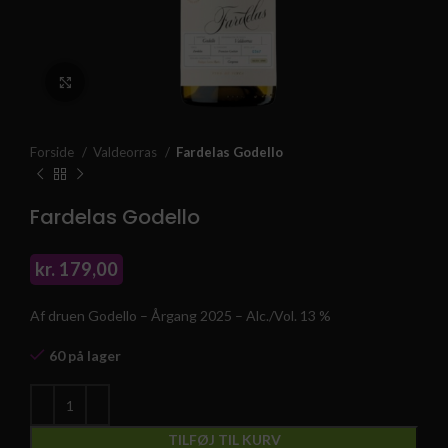
Klik for at forstørre
Forside
Valdeorras
Fardelas Godello
Fardelas Godello
kr.
179,00
Af druen Godello – Årgang 2025 – Alc./Vol. 13 %
60 på lager
TILFØJ TIL KURV