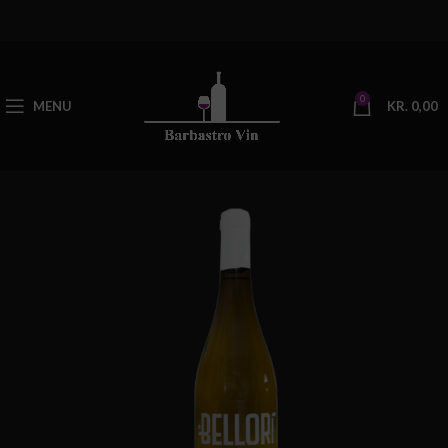
0
MENU
KR.
0,00