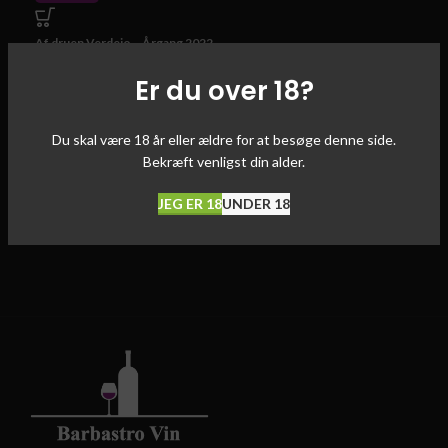
Af druen Verdejo – Årgang 2022
– Alc/Vol. 13%
Er du over 18?
Du skal være 18 år eller ældre for at besøge denne side.
Bekræft venligst din alder.
JEG ER 18
UNDER 18