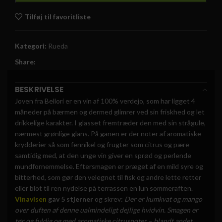
Tilføj til favoritliste
Kategori:
Rueda
Share:
BESKRIVELSE
Joven fra Bellori er en vin af 100% verdejo, som har ligget 4
måneder på bærmen og dermed glimrer ved sin friskhed og let
drikkelige karakter. I glasset fremtræder den med sin strågule,
nærmest grønlige glans. På ganen er der noter af aromatiske
krydderier så som fennikel og frugter som citrus og pære
samtidig med, at den unge vin giver en sprød og perlende
mundfornemmelse. Eftersmagen er præget af en mild syre og
bitterhed, som gør den velegnet til fisk og andre lette retter
eller blot til ren nydelse på terrassen en lun sommeraften.
Vinavisen
gav 5 stjerner
og skrev:
Der er kumkvat og mango
over duften af denne ualmindeligt dejlige hvidvin. Smagen er
tør og fyldig og med aromatiske citrusnoter – blandt andet