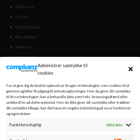
Piemonte
Priorat
Rioja Alavesa
Rias Baixas
Valencia
Valdeorras
Administrer samtykke til
Weinviertel Østrig
cookies
For at give dig de bedste oplevelser bruger vi teknologier som cookies til at
KUNDESERVICE
gemme og/eller få adgang til enhedsoplysninger. Hvis du giver dit samtykke
til disse teknologier, kan vi behandle data som f.eks. browsingadfærd eller
Om os
unikke ID'er på dette websted. Hvis du ikke giver dit samtykke eller trækker
dit samtykke tilbage, kan det have en negativ indvirkning på visse funktioner
Nyhedsbrev
og egenskaber.
Handelsbetingelser
Funktionsdygtig
Altid aktiv
Bestilling & levering