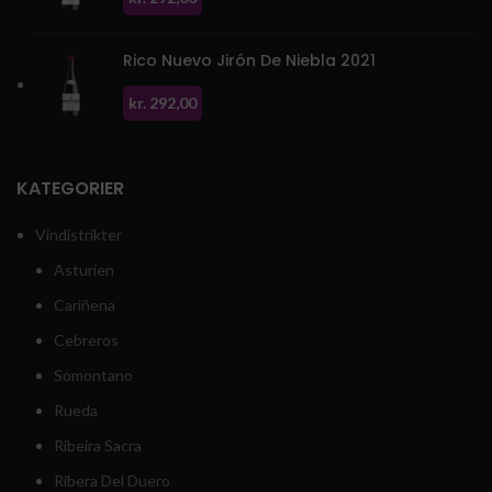
Rico Nuevo Jirón De Niebla 2021
kr.
292,00
KATEGORIER
Vindistrikter
Asturien
Cariñena
Cebreros
Somontano
Rueda
Ribeira Sacra
Ribera Del Duero